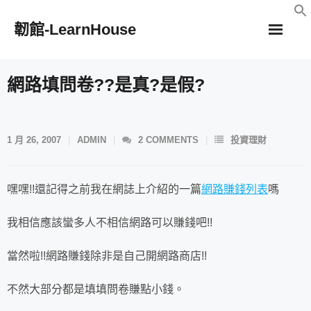
Skip
韌館-LearnHouse
to
content
網路填問卷??是真?是假?
1 月 26, 2007
ADMIN
2
COMMENTS
投資理財
嘿嘿!!還記得之前我在網誌上介紹的一篇
網路賺錢列表
嗎
我相信應該蠻多人不相信網路可以賺錢吧!!
當然啦!!網路賺錢除非是自己開網路商店!!
不然大部分都是填填問卷賺點小錢。