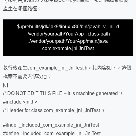
再來利用javah命令來生成c\c++的標頭檔，-d是header檔要
產生在哪個路徑。
$./prebuilts/jdk/jdk9/linux-x86/bin/javah -v -jni -d
./vendor/yourpath/YourApp –class-path
./vendor/yourpath/YourApp/main/java
com.example.jni.JniTest
執行後產生com_example_jni_JniTest.h，其內容如下，這個
檔案不需要去修改他：
[c]
/* DO NOT EDIT THIS FILE – it is machine generated */
#include <jni.h>
/* Header for class com_example_jni_JniTest */
#ifndef _Included_com_example_jni_JniTest
#define _Included_com_example_jni_JniTest