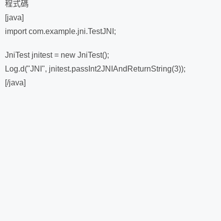
程式碼
[java]
import com.example.jni.TestJNI;
JniTest jnitest = new JniTest();
Log.d("JNI", jnitest.passInt2JNIAndReturnString(3));
[/java]