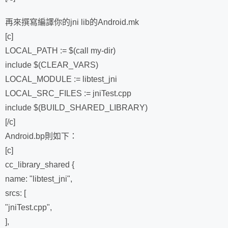
再來撰寫編譯你的jni lib的Android.mk
[c]
LOCAL_PATH := $(call my-dir)
include $(CLEAR_VARS)
LOCAL_MODULE := libtest_jni
LOCAL_SRC_FILES := jniTest.cpp
include $(BUILD_SHARED_LIBRARY)
[/c]
Android.bp則如下：
[c]
cc_library_shared {
name: "libtest_jni",
srcs: [
"jniTest.cpp",
],