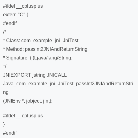
#ifdef __cplusplus
extern "C" {
#endif
/*
* Class: com_example_jni_JniTest
* Method: passInt2JNIAndReturnString
* Signature: (I)Ljava/lang/String;
*/
JNIEXPORT jstring JNICALL
Java_com_example_jni_JniTest_passInt2JNIAndReturnStri
ng
(JNIEnv *, jobject, jint);
#ifdef __cplusplus
}
#endif