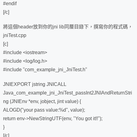
#endif
[/c]
將這個header放到你的jni lib同層目錄下，撰寫你的程式碼，
jniTest.cpp
[c]
#include <iostream>
#include <log/log.h>
#include "com_example_jni_JniTest.h"
JNIEXPORT jstring JNICALL
Java_com_example_jni_JniTest_passInt2JNIAndReturnStri
ng (JNIEnv *env, jobject, jint value) {
ALOGD("your pass value:%d", value);
return env->NewStringUTF(env, "You got it!!");
}
[/c]