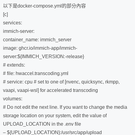
以下是docker-compose.yml的部分內容
[c]
services:
immich-server:
container_name: immich_server
image: ghcr.io/immich-app/immich-
server:${IMMICH_VERSION:-release}
# extends:
# file: hwaccel.transcoding.yml
# service: cpu # set to one of [nvenc, quicksync, rkmpp,
vaapi, vaapi-wsl] for accelerated transcoding
volumes:
# Do not edit the next line. If you want to change the media
storage location on your system, edit the value of
UPLOAD_LOCATION in the .env file
– ${UPLOAD_LOCATION}:/usr/src/app/upload