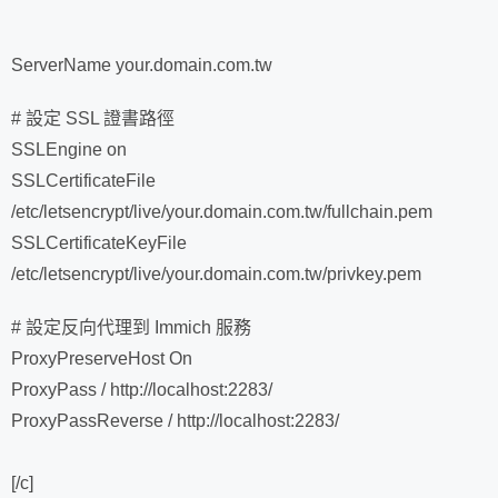
ServerName your.domain.com.tw
# 設定 SSL 證書路徑
SSLEngine on
SSLCertificateFile
/etc/letsencrypt/live/your.domain.com.tw/fullchain.pem
SSLCertificateKeyFile
/etc/letsencrypt/live/your.domain.com.tw/privkey.pem
# 設定反向代理到 Immich 服務
ProxyPreserveHost On
ProxyPass / http://localhost:2283/
ProxyPassReverse / http://localhost:2283/
[/c]