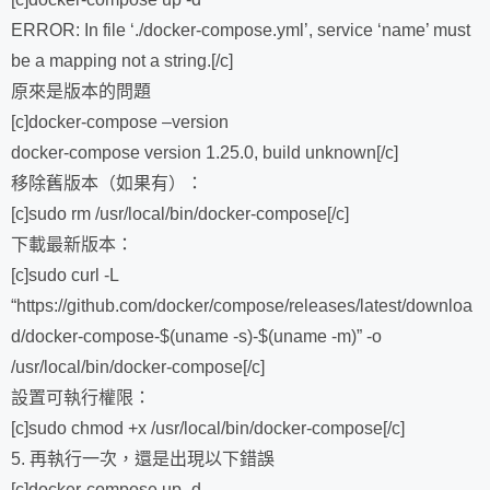
ERROR: In file ‘./docker-compose.yml’, service ‘name’ must
be a mapping not a string.[/c]
原來是版本的問題
[c]docker-compose –version
docker-compose version 1.25.0, build unknown[/c]
移除舊版本（如果有）：
[c]sudo rm /usr/local/bin/docker-compose[/c]
下載最新版本：
[c]sudo curl -L
“https://github.com/docker/compose/releases/latest/downloa
d/docker-compose-$(uname -s)-$(uname -m)” -o
/usr/local/bin/docker-compose[/c]
設置可執行權限：
[c]sudo chmod +x /usr/local/bin/docker-compose[/c]
5. 再執行一次，還是出現以下錯誤
[c]docker-compose up -d