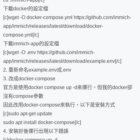
下載docker的設定檔
[c]wget -O docker-compose.yml https://github.com/immich-
app/immich/releases/latest/download/docker-
compose.yml[/c]
下載immich-app的設定檔
[c]wget -O .env https://github.com/immich-
app/immich/releases/latest/download/example.env[/c]
2. 重新命名example.env成.env
3. 改成docker-compose
官方是使用docker compose up -d來運行，但我的docker卻
沒有compose參數
因此改用docker-compose來執行，以下是安裝方式
[c]sudo apt-get update
sudo apt install docker-compose[/c]
4. 安裝好後運行出現以下錯誤
[c]docker-compose up -d