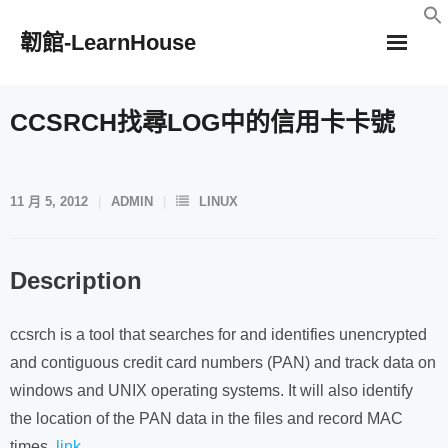
Skip
韌館-LearnHouse
to
content
CCSRCH找尋LOG中的信用卡卡號
11 月 5, 2012
ADMIN
LINUX
Description
ccsrch is a tool that searches for and identifies unencrypted
and contiguous credit card numbers (PAN) and track data on
windows and UNIX operating systems. It will also identify
the location of the PAN data in the files and record MAC
times.
link