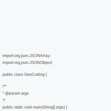
import org.json.JSONArray;
import org.json.JSONObject;
public class GeoCoding {
/**
* @param args
*/
public static void main(String[] args) {