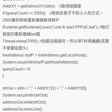
AddrXY = getAdressXY(strIn); //取得經緯度
if (queryCount == 2500){ //用來防君子不防小人的方式，
2500筆的時候重新連線取得新IP
Runtime.getRuntime().exec("cmd /k start PPPoE.bat"); //執行
我寫的重新連線bat檔
Thread.sleep(7000); //怕還沒撥接完，所以停7秒再繼續(其實
不需要這麼久)
InetAddress myIP = InetAddress.getLocalHost() ;
System.out.println(myIP.getHostAddress());
queryCount = 0;
}
strOut = strIn + ";" + AddrXY[1] + ";" + AddrXY[0];
System.out.println(strOut);
addressOut.write(strOut);
addressOut.newLine();