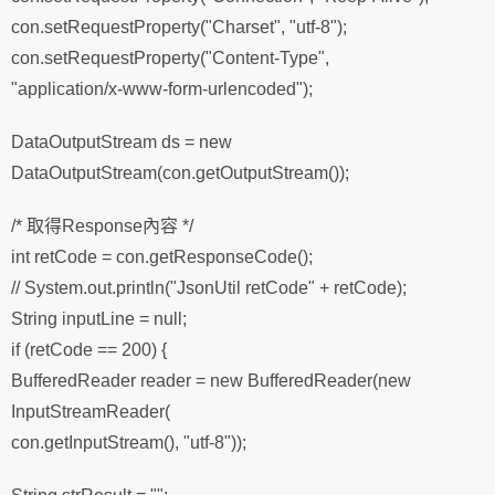
con.setRequestProperty("Charset", "utf-8");
con.setRequestProperty("Content-Type",
"application/x-www-form-urlencoded");
DataOutputStream ds = new
DataOutputStream(con.getOutputStream());
/* 取得Response內容 */
int retCode = con.getResponseCode();
// System.out.println("JsonUtil retCode" + retCode);
String inputLine = null;
if (retCode == 200) {
BufferedReader reader = new BufferedReader(new
InputStreamReader(
con.getInputStream(), "utf-8"));