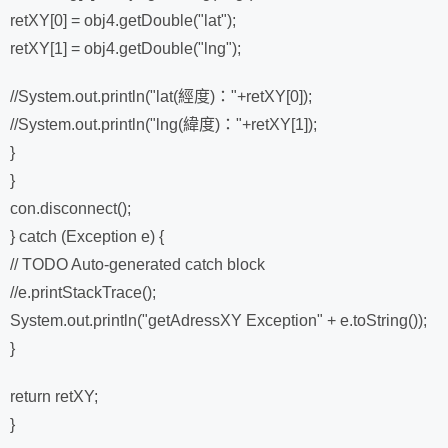
retXY[0] = obj4.getDouble("lat");
retXY[1] = obj4.getDouble("lng");
//System.out.println("lat(經度)："+retXY[0]);
//System.out.println("lng(緯度)："+retXY[1]);
}
}
con.disconnect();
} catch (Exception e) {
// TODO Auto-generated catch block
//e.printStackTrace();
System.out.println("getAdressXY Exception" + e.toString());
}
return retXY;
}