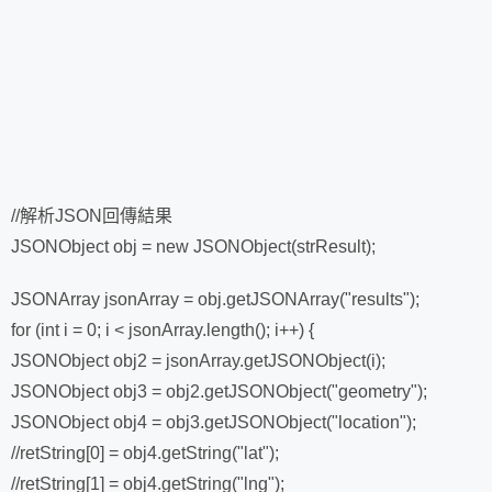
//解析JSON回傳結果
JSONObject obj = new JSONObject(strResult);
JSONArray jsonArray = obj.getJSONArray("results");
for (int i = 0; i < jsonArray.length(); i++) {
JSONObject obj2 = jsonArray.getJSONObject(i);
JSONObject obj3 = obj2.getJSONObject("geometry");
JSONObject obj4 = obj3.getJSONObject("location");
//retString[0] = obj4.getString("lat");
//retString[1] = obj4.getString("lng");