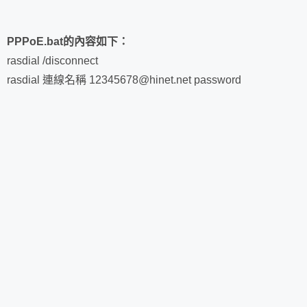
PPPoE.bat的內容如下：
rasdial /disconnect
rasdial 連線名稱 12345678@hinet.net password