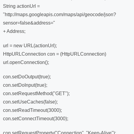
String actionUrl =
"http://maps.googleapis.com/maps/api/geocode/json?
sensor=false&address="
+ Address;
url = new URL(actionUrl);
HttpURLConnection con = (HttpURLConnection)
url.openConnection();
con.setDoOutput(true);
con.setDoInput(true);
con.setRequestMethod("GET");
con.setUseCaches(false);
con.setReadTimeout(3000);
con.setConnectTimeout(3000);
con.setRequestProperty("Connection", "Keep-Alive");