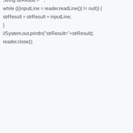
String strResult = "";
while (((inputLine = reader.readLine()) != null)) {
strResult = strResult + inputLine;
}
//System.out.println("strResult="+strResult);
reader.close();