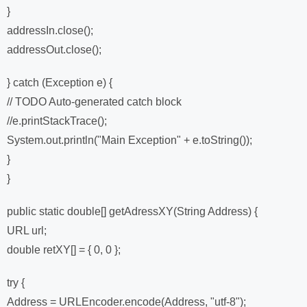
}
addressIn.close();
addressOut.close();
} catch (Exception e) {
// TODO Auto-generated catch block
//e.printStackTrace();
System.out.println("Main Exception" + e.toString());
}
}
public static double[] getAdressXY(String Address) {
URL url;
double retXY[] = { 0, 0 };
try {
Address = URLEncoder.encode(Address, "utf-8");