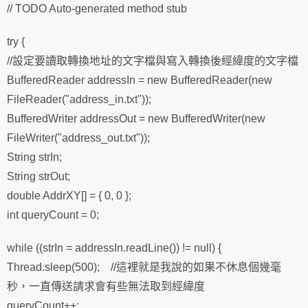
// TODO Auto-generated method stub
try {
//設定要讀取轉換地址的文字檔與寫入轉換後經緯度的文字檔
BufferedReader addressIn = new BufferedReader(new
FileReader("address_in.txt"));
BufferedWriter addressOut = new BufferedWriter(new
FileWriter("address_out.txt"));
String strIn;
String strOut;
double AddrXY[] = { 0, 0 };
int queryCount = 0;
while ((strIn = addressIn.readLine()) != null) {
Thread.sleep(500); //這裡就是我說的如果不休息個幾毫
秒，一直傳送請求會有些無法取到經緯度
queryCount++;