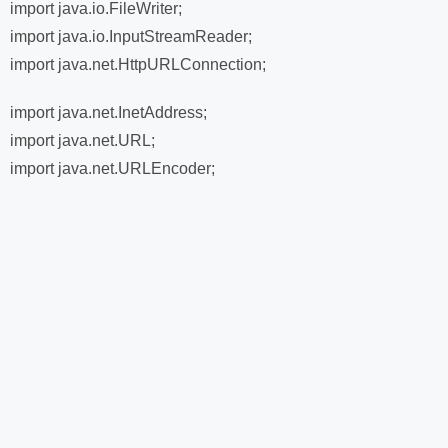
import java.io.FileWriter;
import java.io.InputStreamReader;
import java.net.HttpURLConnection;
import java.net.InetAddress;
import java.net.URL;
import java.net.URLEncoder;