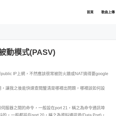
首頁
歌曲上傳
被動模式(PASV)
blic IP上網，不然應該很常被防火牆或NAT搞得要google
明，讓我之後能快速查閱釐清是哪裡出問題，哪裡該如何設
伺服器之間的命令，一般設在port 21，稱之為命令通訊埠
的，一般都設在port 20，稱之為資料通訊埠(Data Port)，