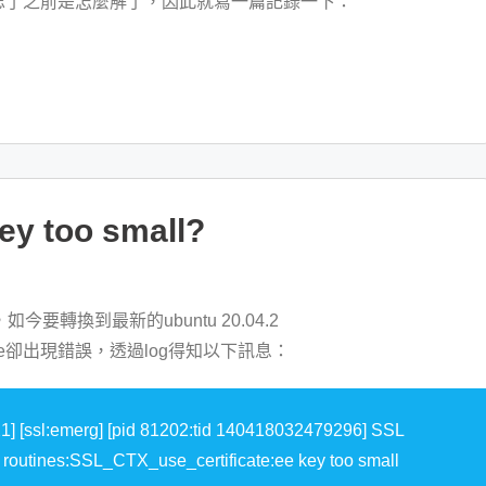
忘了之前是怎麼解了，因此就寫一篇記錄一下：
 too small?
r，如今要轉換到最新的ubuntu 20.04.2
che卻出現錯誤，透過log得知以下訊息：
] [ssl:emerg] [pid 81202:tid 140418032479296] SSL
 routines:SSL_CTX_use_certificate:ee key too small