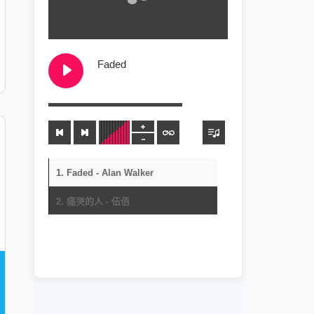
Faded
Alan Walker
00:00
1. Faded - Alan Walker
2. 痛哭的人 - 伍佰