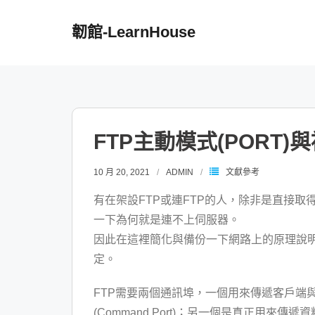
Skip
to
韌館-LearnHouse
content
FTP主動模式(PORT)與
10 月 20, 2021
ADMIN
文獻參考
有在架設FTP或連FTP的人，除非是直接取得pu
一下為何就是連不上伺服器。
因此在這裡簡化與備份一下網路上的原理說
定。
FTP需要兩個通訊埠，一個用來傳遞客戶端與
(Command Port)；另一個是真正用來傳遞資料