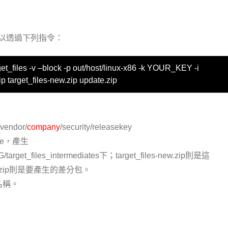
法可以透過下列指令：
get_files -v –block -p out/host/linux-x86 -k YOUR_KEY -i
zip target_files-new.zip update.zip
ndor/
company
/security/releasekey
 file，產生
/target_files_intermediates下；target_files-new.zip則是這
e.zip則是要產生的差分包。
名稱。