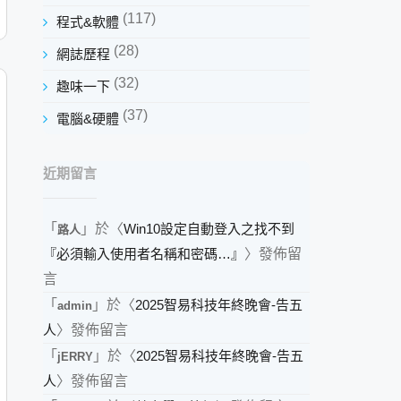
(117)
程式&軟體
(28)
網誌歷程
(32)
趣味一下
(37)
電腦&硬體
近期留言
「
」於〈
Win10設定自動登入之找不到
路人
『必須輸入使用者名稱和密碼…』
〉發佈留
言
「
」於〈
2025智易科技年終晚會-告五
admin
人
〉發佈留言
「
」於〈
2025智易科技年終晚會-告五
jERRY
人
〉發佈留言