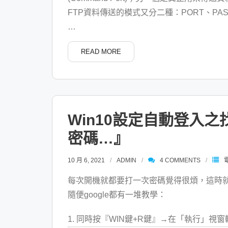
FTP資料傳送的模式又分二種：PORT、PA
…
READ MORE
Win10設定自動登入
密碼…』
10 月 6, 2021
ADMIN
4
COMMENTS
每次開機就都要打一次密碼覺得很煩，這時就可
隨便google都有一堆教學：
1. 同時按『WIN鍵+R鍵』→在「執行」視窗輸