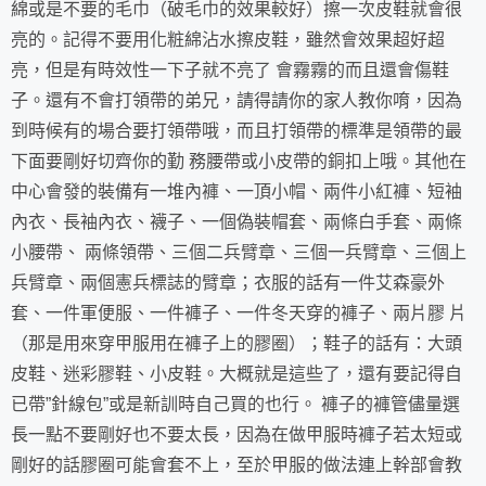
綿或是不要的毛巾（破毛巾的效果較好）擦一次皮鞋就會很
亮的。記得不要用化粧綿沾水擦皮鞋，雖然會效果超好超
亮，但是有時效性一下子就不亮了 會霧霧的而且還會傷鞋
子。還有不會打領帶的弟兄，請得請你的家人教你唷，因為
到時候有的場合要打領帶哦，而且打領帶的標準是領帶的最
下面要剛好切齊你的勤 務腰帶或小皮帶的銅扣上哦。其他在
中心會發的裝備有一堆內褲、一頂小帽、兩件小紅褲、短袖
內衣、長袖內衣、襪子、一個偽裝帽套、兩條白手套、兩條
小腰帶、 兩條領帶、三個二兵臂章、三個一兵臂章、三個上
兵臂章、兩個憲兵標誌的臂章；衣服的話有一件艾森豪外
套、一件軍便服、一件褲子、一件冬天穿的褲子、兩片膠 片
（那是用來穿甲服用在褲子上的膠圈）；鞋子的話有：大頭
皮鞋、迷彩膠鞋、小皮鞋。大概就是這些了，還有要記得自
已帶”針線包”或是新訓時自己買的也行。 褲子的褲管儘量選
長一點不要剛好也不要太長，因為在做甲服時褲子若太短或
剛好的話膠圈可能會套不上，至於甲服的做法連上幹部會教