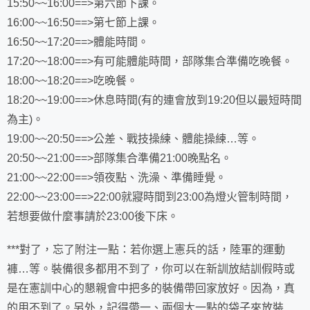
15:50~~16:00==>第六節下課。
16:00~~16:50==>第七節上課。
16:50~~17:20==>體能時間。
17:20~~18:00==>有可能體能時間，部隊集合準備吃晚餐。
18:00~~18:20==>吃晚餐。
18:20~~19:00==>休息時間(有的連會放到19:20但以最短時間
為主)。
19:00~~20:50==>公差、戰技操練、體能操練…等。
20:50~~21:00==>部隊集合準備21:00晚點名。
21:00~~22:00==>領夜點、洗澡、準備睡覺。
22:00~~23:00==>22:00就寢時間到23:00為燈火管制時間，
若想要做什麼事請於23:00後下床。
***對了，忘了附注一點：若你選上憲兵的話，陸軍的運動
褲…等。裝備很多都用不到了，你可以在新訓放結訓假時或
是在憲訓中心的懇親會中把多的裝備帶回家放好。因為，真
的用不到了。另外，記得帶一、兩個大一點的袋子來放裝