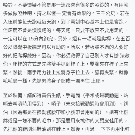
啞鈴，不要懷疑不管是那一連都會有很多的啞鈴的，有用就
多做做啞鈴吧，持之以恆一 定會有效果的。三千公尺，若在
入伍前能每天跑就每天跑，到了憲訓中心基本上也是會跑，
但速度不會是慢慢跑的，每天跑，只要不放棄不要用走的，
一定可以在 15分內跑完。另外，還有一項就是爬桿，在五百
公尺障礙中板牆是可以互助的。所以，若板牆不過的人要好
好的把爬桿練好。因為，你必須救得了自己別人才有辦 法救
你。爬桿的方式是先將雙手抓到桿子上，雙腳夾在桿子上夾
緊。然後，兩手用力往上拉將身子拉上去，腳再夾緊。就像
毛毛蟲一樣，先抓緊將身子縮成一團再往 上爬。
至於裝備，請記得買衛生紙、手電筒（平常或是戰勤週、站
哨去叫哨時用得到）、哨子（未來接戰勤週時會用到）、銅
油（因為那是在擦勤務腰帶和小腰帶會用到的）。還有化粧
綿或是一塊不要的毛巾，那是要用來擦你的大頭皮鞋用的，
先把你的鞋刷沾鞋油刷在鞋上。然後，再過一 下下再用化粧