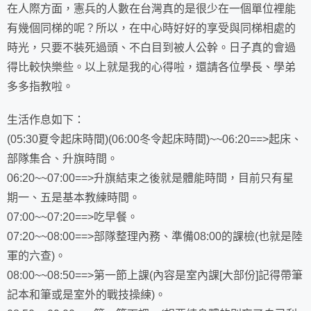
在人際方面，憲兵的人數在台灣真的是很少在一個單位裡能
有幾個同梯的呢？所以，在中心時好好的享受與同梯相處的
時光，只要不裝死過頭、不白目到被人公幹。日子真的會過
得比較快樂些。以上就是我的心得啦，還請各位學長、學弟
多多指教啦。
生活作息如下：
(05:30夏令起床時間)(06:00冬令起床時間)~~06:20==>起床、
部隊集合、升旗時間。
06:20~~07:00==>升旗結束之後就是體能時間，目前只有星
期一、五是基本教練時間。
07:00~~07:20==>吃早餐。
07:20~~08:00==>部隊整理內務、準備08:00的課檢(也就是陸
軍的六查)。
08:00~~08:50==>第一節上課(內容是室內課[大部份]記得帶筆
記本和筆或是室外的戰技操練)。