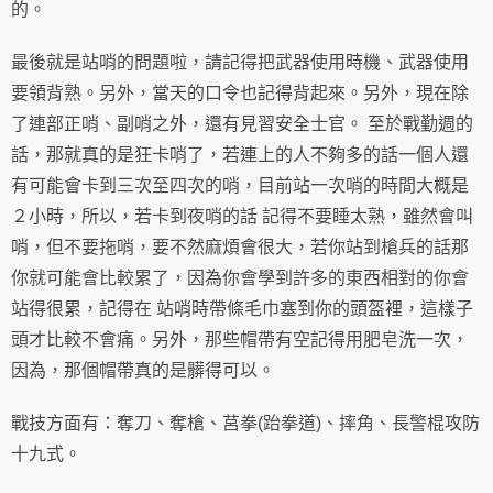
的。
最後就是站哨的問題啦，請記得把武器使用時機、武器使用
要領背熟。另外，當天的口令也記得背起來。另外，現在除
了連部正哨、副哨之外，還有見習安全士官。 至於戰勤週的
話，那就真的是狂卡哨了，若連上的人不夠多的話一個人還
有可能會卡到三次至四次的哨，目前站一次哨的時間大概是
２小時，所以，若卡到夜哨的話 記得不要睡太熟，雖然會叫
哨，但不要拖哨，要不然麻煩會很大，若你站到槍兵的話那
你就可能會比較累了，因為你會學到許多的東西相對的你會
站得很累，記得在 站哨時帶條毛巾塞到你的頭盔裡，這樣子
頭才比較不會痛。另外，那些帽帶有空記得用肥皂洗一次，
因為，那個帽帶真的是髒得可以。
戰技方面有：奪刀、奪槍、莒拳(跆拳道)、摔角、長警棍攻防
十九式。