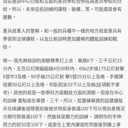
目前憲訓中心已經和五股的憲兵學校合併成為憲兵學校的分
校。所以，未來這些訓練的課程、裝備…等。可能還是會有
變數。
憲兵是軍人的警察，和一般的兵種不一樣的地方就是憲兵有
學習到法律課程，以及比新訓時更加嚴格的體能訓練和戰
技。
嗯~~ 我先將結訓的測驗標準打上去：單摃6下、三千公尺15
分內、五百公尺障礙超越4分30秒內、65k2步槍175公尺射擊
6發中3及格、90手槍25公尺射 擊5發25分以上及格、手榴彈
投擲30公尺以上及格、仰臥起坐33下以上及格(這項較不會
考)。其他的就是一些學科方面戰技方面的測驗。但是在中心
的訓練 重點是在單摃、三千。所以，若要練單摃的話建議每
天在操課後或睡覺前做做伏地挺身做滿100下可以視自身情況
分期付款做滿100下，然後就是握力的訓練， 請把你的手伸
用力的抓50至100下。或是在上室內課或吃完飯後到連上拿