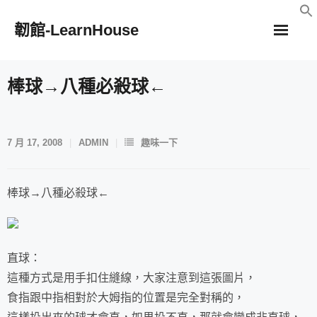
Skip
韌館-LearnHouse
to
content
棒球→八種必殺球←
7 月 17, 2008
ADMIN
趣味一下
棒球→八種必殺球←
直球：
這種方式是用手扣住縫線，大家注意到這張圖片，
食指跟中指相對於大姆指的位置是完全對稱的，