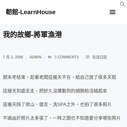
Skip
韌館-LearnHouse
to
content
我的故鄉-將軍漁港
7 月 2, 2008
ADMIN
3
COMMENTS
生活日記
期末考結束，趁著老闆這幾天不在，給自己放了很多天假
這幾天到處走走，把好久沒運動到的細胞給活絡起來
這幾天除了爬山、健走、洗SPA之外，也拍了很多照片
不過由於照片太多張了，一時之間也不知道要分享哪些照片