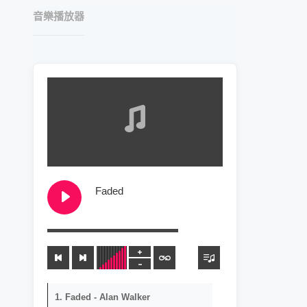
音樂播放器
Faded
Alan Walker
00:00
1. Faded - Alan Walker