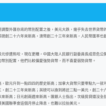
要調整外匯存底的幣別配置之後，
美元
大跌，幾乎失去世界
貨幣
英磅創二十六年來新高，澳幣創二十三年來新高，人民幣
匯率
也
美元慘遭熊咬，現在更糟，中國大陸人民
銀行
副委員長成思危公
的幣別配置，他們比較偏愛強勢貨幣，而不喜愛弱勢貨幣。
高，歐元升到一點四四的歷史新高；加拿大貨幣只要零點九一就
三，創二十三年來新高；英磅可以換到將近二點一美元，創二十
以來新高；日元創兩週來新高。匯銀人士指出，
次級房貸
還沒全
算
美國
聯準會這個月停止降息，也難以拉抬美元。