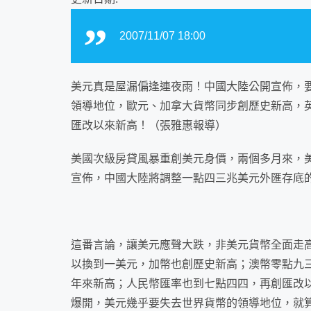
2007/11/07 18:00
美元真是屋漏偏逢連夜雨！中國大陸公開宣佈，
領導地位，
歐元
、
加拿大
貨幣同步創歷史新高，
匯改以來新高！（張雅惠報導）
美國次級
房貸
風暴重創美元身價，兩個多月來，
宣佈，中國大陸將調整一點四三兆美元外匯存底
這番言論，讓美元應聲大跌，非美元貨幣全面走
以換到一美元，加幣也創歷史新高；澳幣零點九
年來新高；
人民幣
匯率也到七點四四，再創匯改
爆開，美元幾乎要失去世界貨幣的領導地位，就