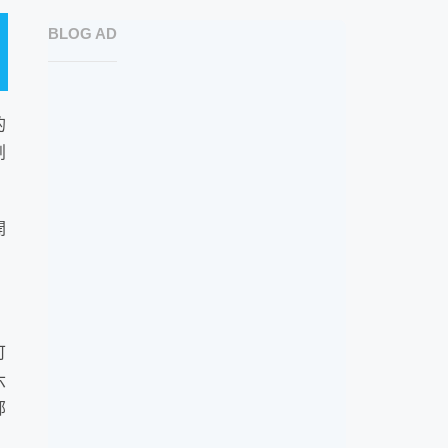
BLOG AD
的
創
開
可
六
部