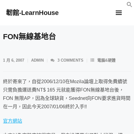
Skip
韌館-LearnHouse
to
content
FON無線基地台
1 月 6, 2007
ADMIN
3
COMMENTS
電腦&硬體
終於寄來了，自從
2006/12/10在Mozila論壇上取得免費續號
只需負擔運送費
NT$ 165 元
就能獲得FON無線基地台後，
FON 無限AP，因為全球缺貨，Seednet向FON要求進貨時間
在一月，因此今天2007/01/06終於入手!!
官方網站