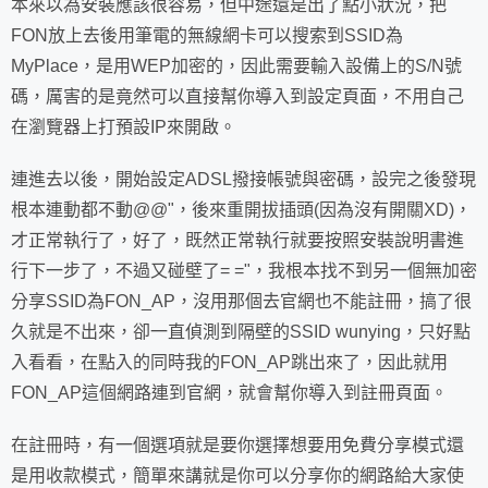
本來以為安裝應該很容易，但中途還是出了點小狀況，把
FON放上去後用筆電的無線網卡可以搜索到SSID為
MyPlace，是用WEP加密的，因此需要輸入設備上的S/N號
碼，厲害的是竟然可以直接幫你導入到設定頁面，不用自己
在瀏覽器上打預設IP來開啟。
連進去以後，開始設定ADSL撥接帳號與密碼，設完之後發現
根本連動都不動@@"，後來重開拔插頭(因為沒有開關XD)，
才正常執行了，好了，既然正常執行就要按照安裝說明書進
行下一步了，不過又碰壁了= ="，我根本找不到另一個無加密
分享SSID為FON_AP，沒用那個去官網也不能註冊，搞了很
久就是不出來，卻一直偵測到隔壁的SSID wunying，只好點
入看看，在點入的同時我的FON_AP跳出來了，因此就用
FON_AP這個網路連到官網，就會幫你導入到註冊頁面。
在註冊時，有一個選項就是要你選擇想要用免費分享模式還
是用收款模式，簡單來講就是你可以分享你的網路給大家使