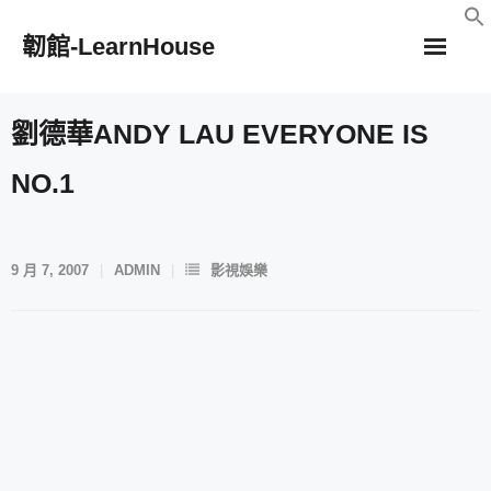
Skip
韌館-LearnHouse
to
content
劉德華ANDY LAU EVERYONE IS
NO.1
9 月 7, 2007
ADMIN
影視娛樂