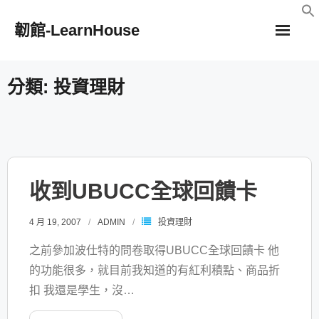
Skip
韌館-LearnHouse
to
content
分類:
投資理財
收到UBUCC全球回饋卡
4 月 19, 2007
ADMIN
投資理財
之前參加波仕特的問卷取得UBUCC全球回饋卡 他
的功能很多，就目前我知道的有紅利積點、商品折
扣 我還是學生，沒
…