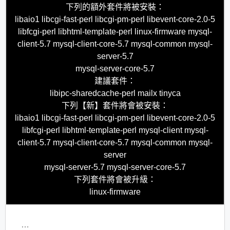
下列的額外套件將被安裝：
libaio1 libcgi-fast-perl libcgi-pm-perl libevent-core-2.0-5
libfcgi-perl libhtml-template-perl linux-firmware mysql-
client-5.7 mysql-client-core-5.7 mysql-common mysql-
server-5.7
mysql-server-core-5.7
建議套件：
libipc-sharedcache-perl mailx tinyca
下列【新】套件將會被安裝：
libaio1 libcgi-fast-perl libcgi-pm-perl libevent-core-2.0-5
libfcgi-perl libhtml-template-perl mysql-client mysql-
client-5.7 mysql-client-core-5.7 mysql-common mysql-
server
mysql-server-5.7 mysql-server-core-5.7
下列套件將會被升級：
linux-firmware
…