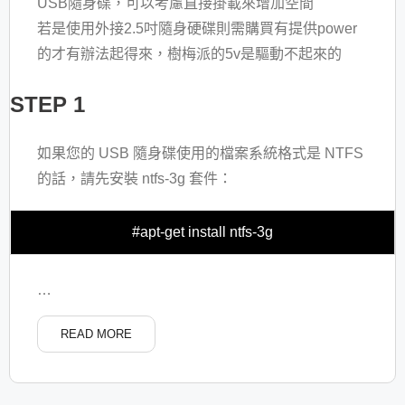
USB隨身碟，可以考慮直接掛載來增加空間
若是使用外接2.5吋隨身硬碟則需購買有提供power
的才有辦法起得來，樹梅派的5v是驅動不起來的
STEP 1
如果您的 USB 隨身碟使用的檔案系統格式是 NTFS
的話，請先安裝 ntfs-3g 套件：
#apt-get install ntfs-3g
…
READ MORE