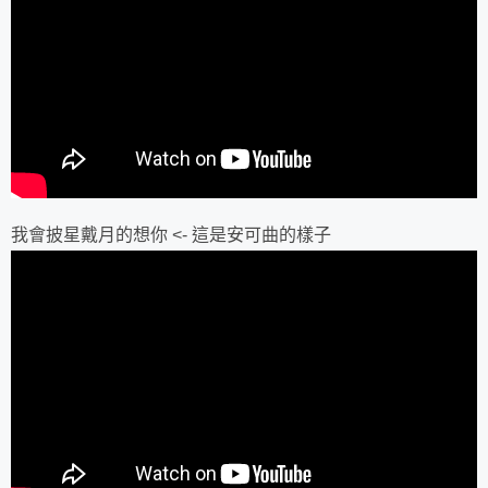
我會披星戴月的想你 <- 這是安可曲的樣子